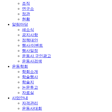
조직
연구소
정관
현황
알림마당
새소식
공지사항
정책대안
행사/이벤트
행사일정
운동사 구인광고
운동사검색
운동학회
학회소개
학술행사
학술지
논문투고
자료실
사업안내
자격관리
운동사대회