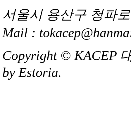
서울시 용산구 청파로 85
Mail : tokacep@hanmai
Copyright ©
KACEP
by Estoria.