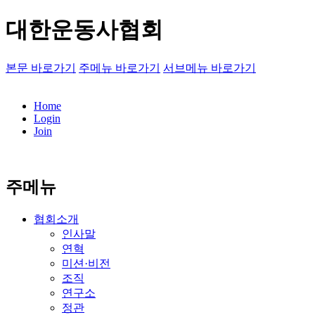
대한운동사협회
본문 바로가기
주메뉴 바로가기
서브메뉴 바로가기
Home
Login
Join
주메뉴
협회소개
인사말
연혁
미션·비전
조직
연구소
정관