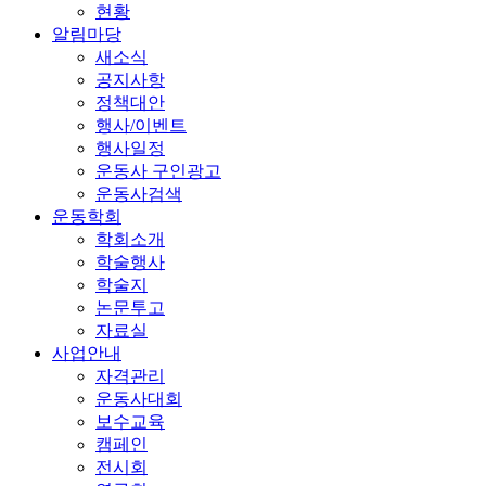
현황
알림마당
새소식
공지사항
정책대안
행사/이벤트
행사일정
운동사 구인광고
운동사검색
운동학회
학회소개
학술행사
학술지
논문투고
자료실
사업안내
자격관리
운동사대회
보수교육
캠페인
전시회