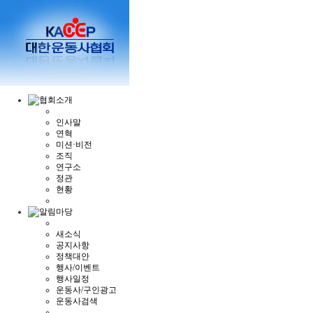
인사말
연혁
미션·비전
조직
연구소
정관
현황
새소식
공지사항
정책대안
행사/이벤트
행사일정
운동사/구인광고
운동사검색