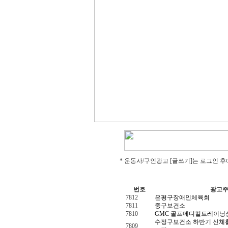
* 운동사/구인광고 [글쓰기]는 로그인 후
번호
광고
7812
은평구장애인체육회
7811
중구보건소
7810
GMC 골프메디컬트레이닝
수정구보건소 하반기 신체
7809