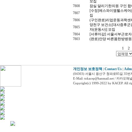
모집
7808
잠실 달리기한의원 구인 합
[수정]에스와이엠헬스케어(
7807
집
7806
(구인완료)리업운동과학센터
양천구 보건소[대사증후군
7805
자(운동사)] 모집
7804
[서류마감] 서울서부근로
7803
(완료)안양 바른몸한방병원
1
2
개인정보 보호정책
Contact Us
Adm
|
|
(04303) 서울시 용산구 청파로85길 35번
E-Mail: tokacep@hanmail.net / 
Copyright(c) 1999-2022 by KACEP. All rig