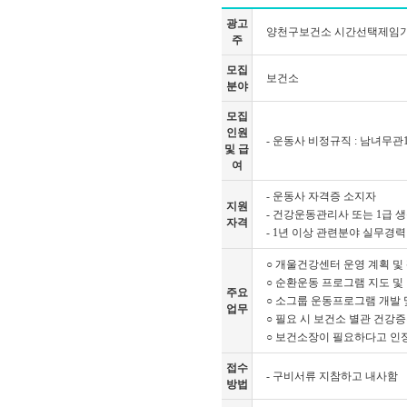
광고
양천구보건소 시간선택제임기
주
모집
보건소
분야
모집
인원
- 운동사 비정규직 : 남녀무관1명
및 급
여
- 운동사 자격증 소지자
지원
- 건강운동관리사 또는 1급
자격
- 1년 이상 관련분야 실무경
○ 개울건강센터 운영 계획 및 
○ 순환운동 프로그램 지도 및
주요
○ 소그룹 운동프로그램 개발 
업무
○ 필요 시 보건소 별관 건강
○ 보건소장이 필요하다고 인정
접수
- 구비서류 지참하고 내사함
방법