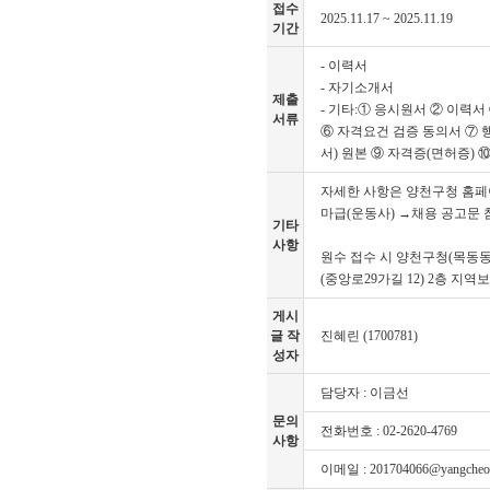
접수
2025.11.17 ~ 2025.11.19
기간
- 이력서
- 자기소개서
제출
- 기타:① 응시원서 ② 이력
서류
⑥ 자격요건 검증 동의서 ⑦
서) 원본 ⑨ 자격증(면허증)
자세한 사항은 양천구청 홈
마급(운동사) →채용 공고문 
기타
사항
원수 접수 시 양천구청(목동동
(중앙로29가길 12) 2층 지
게시
글 작
진혜린 (1700781)
성자
담당자 : 이금선
문의
전화번호 : 02-2620-4769
사항
이메일 : 201704066@yangcheon