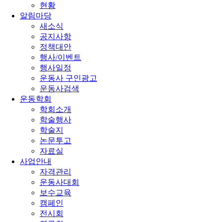
현황
알림마당
새소식
공지사항
정책대안
행사/이벤트
행사일정
운동사 구인광고
운동사검색
운동학회
학회소개
학술행사
학술지
논문투고
자료실
사업안내
자격관리
운동사대회
보수교육
캠페인
전시회