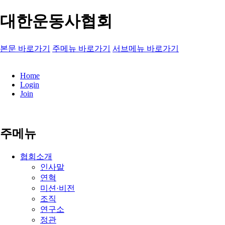
대한운동사협회
본문 바로가기
주메뉴 바로가기
서브메뉴 바로가기
Home
Login
Join
주메뉴
협회소개
인사말
연혁
미션·비전
조직
연구소
정관