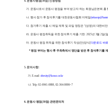
4.
운동사평점
(30
점
)
신청방법
가
.
운동사로서 운동사 평점을 부여 받고자 하는 회원님은본회 홈 
나
.
행사 참가 후 참석후기를 대한운동사협회 이메일
(
tokacep@hanma
다
.
참가후기 제출 시 메일 제목 및 파일 명칭은
“
(
성명
)
의
대한비만학
라
.
운동사 평점취득을 위한 참석후기 제출 기한
: 2025
년
3
월
2
일
(
마
.
운동사 평점 취득을 위한 참석후기 작성
(
안
)
양식
[
다운로드
바
*
평점 부여는 행사 후 주최측에서 명단을 받은 후 참석후기를
5.
문의사항
:
가
.
E-mail:
obesity@kosso.or.kr
나
. Telp:
02-6941-0888, 02-364-0886~7
6.
운동사 평점
(30
점
)
관련문의처