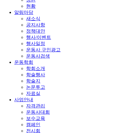
현황
알림마당
새소식
공지사항
정책대안
행사/이벤트
행사일정
운동사 구인광고
운동사검색
운동학회
학회소개
학술행사
학술지
논문투고
자료실
사업안내
자격관리
운동사대회
보수교육
캠페인
전시회