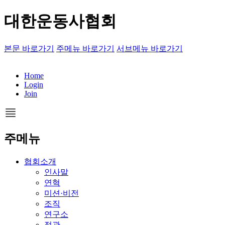
대한운동사협회
본문 바로가기
주메뉴 바로가기
서브메뉴 바로가기
Home
Login
Join
주메뉴
협회소개
인사말
연혁
미션·비전
조직
연구소
정관