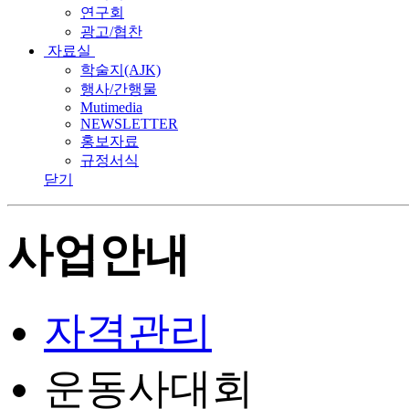
연구회
광고/협찬
자료실
학술지(AJK)
행사/간행물
Mutimedia
NEWSLETTER
홍보자료
규정서식
닫기
사업안내
자격관리
운동사대회