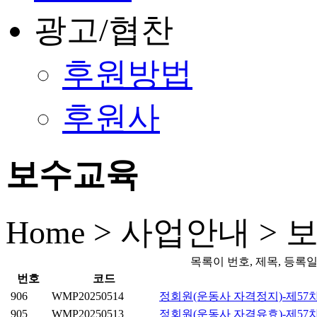
광고/협찬
후원방법
후원사
보수교육
Home > 사업안내 >
목록이 번호, 제목, 등록
번호
코드
906
WMP20250514
정회원(운동사 자격정지)-제57차
905
WMP20250513
정회원(운동사 자격유효)-제57차