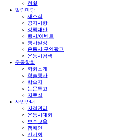
현황
알림마당
새소식
공지사항
정책대안
행사/이벤트
행사일정
운동사 구인광고
운동사검색
운동학회
학회소개
학술행사
학술지
논문투고
자료실
사업안내
자격관리
운동사대회
보수교육
캠페인
전시회