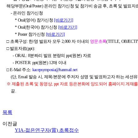
해당부문
(Oral/Poster)
온라인 참가신청 및 참가비 송금 후, 초록 및 발표자료(pp
- 온라인 참가신청
* Oral(
영어
)
참가신청
[바로가기]
* Oral(
한국어
)
참가신청
[바로가기]
* Poster
참가신청
[바로가기]
□
초록구성
: 한/영 발표자 모두 2,000 자 이내의
영문초록
(TITLE, OBJECTI
□ 발표자료(ppt)
:
- ORAL: 8
분짜리 발표 분량의
ppt(
원본
)
자료
- POSTER: ppt(
원본
) 12
매 이내
□ E-Mail 주소:
kacepsymposia@hanmail.net
(단, Email 발송 시, 제목/본문에 주저자 성명 및 발표하고자 하는 세션유형: Ora
※ 제출된 초록 및 동영상
, ppt
자료 등은본회에 양도되어 홈페이지 게재를
끝
.
목록
이전글
YIA-젊은연구자(賞) 초록접수