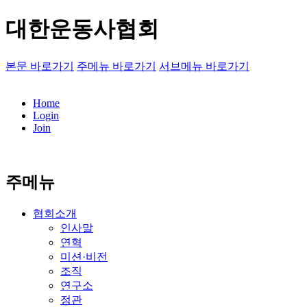
대한운동사협회
본문 바로가기
주메뉴 바로가기
서브메뉴 바로가기
Home
Login
Join
주메뉴
협회소개
인사말
연혁
미션·비전
조직
연구소
정관