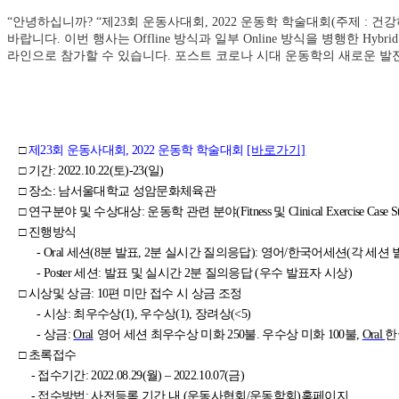
“
안녕하십니까?
“제23회 운동사대회, 2022 운동학 학술대회(주제 :
바랍니다. 이번 행사는 Offline 방식과 일부 Online 방식을 병행
라인으로 참가할 수 있습니다. 포스트 코로나 시대 운동학의 새로운 
□
제23회 운동사대회, 2022 운동학 학술대회
[바로가기]
□ 기간
: 2022.10.22(
토
)-23(
일
)
□ 장소
:
남서울대학교 성암문화체육관
□ 연구분야 및 수상대상
:
운동학 관련 분야
(Fitness
및
Clinical Exercise Case 
□ 진행방식
- Oral
세션
(8
분 발표
, 2
분 실시간 질의응답
):
영어
/
한국어세션
(
각 세션 
- Poster
세션
:
발표 및 실시간
2
분 질의응답
(
우수 발표자 시상
)
□ 시상및 상금
: 10
편 미만 접수 시 상금 조정
-
시상
:
최우수상
(1),
우수상
(1),
장려상
(<5)
- 상금
:
Oral
영어 세션 최우수상 미화 250불. 우수상 미화 100불,
Oral
한
□ 초록접수
- 접수기간
: 2022.08.29(
월
)
–
2022.10.07(
금
)
- 접수방법
: 사전등록 기간 내 (
운동사협회
/
운동학회
)
홈페이지